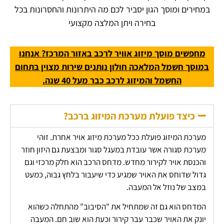
במחירים ומוסך הגון יסביר לכם מה היתרונות והחסרונות בכל
בחירה ויתן המלצה מקצועי
מחפשים מוסך מיזוג אוויר לרכב באזור המרכז? אנחנו
במוסך
חשמל המלאכה
חולון נותנים שירות מצוין בתחום
החשמל והמיזוג לרכב כבר מעל 40 שנה.
כיצד פועלת מערכת המיזוג ברכב?
מערכת המיזוג פועלת ככל מערכת מיזוג אויר אחרת. זוהי
מערכת סגורה אשר עובדת במעגל סגור ומבצעת גם היזון חוזר
והכנסת אויר לקירור מחדש. מדחס הרכב הוא חלק מרכזי וגם
גדול שדוחס את האויר שמגיע כדי שיעבור בלחץ גבוה, כמעט
במצב של נוזל אל המעבה.
המדחס הוא גם זה שמתחיל את "הסיבוב" מהתחלה כשהוא
יונק את האויר שכבר עבר קירור וכעת הוא שוב חם. המעבה