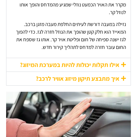
מקרר את האויר הכמעט נוזלי שמגיע מהמדחס והופך אותו
לנוזל קר.
נזילה במעבה דורשת לעיתים החלפת מעבה מזגן ברכב.
המאייד הוא חלק קטן שהופך את הנוזל חזרה לגז. כדי להפוך
לגז ישנה ספיחה של חום ופליטת אויר קר. אותו גז שספח את
החום עובר חזרה למדחס לתהליך קירור חדש.
אילו תקלות יכולות להיות במערכת המיזוג?
איך מתבצע תיקון מיזוג אוויר לרכב?